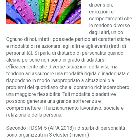
di pensieri,
Contatti
Difficoltà relazionali e affettive
emozioni e
comportamenti che
Disturbi di personalità
lo rendono diverso
dagli altri, unico.
Ognuno di noi, infatti, possiede particolari caratteristiche
Lutto e perdite affettive
e modalità di relazionarsi agli altri e agli eventi (tratti di
personalità). Si parla di disturbo di personalità quando
Dipendenze e nuove dipendenze
alcune persone non sono in grado di adattarsi
efficacemente alle diverse situazioni della vita, ma
tendono ad assumere una modalità rigida e inadeguata e
rispondono in modo inappropriato a situazioni o a
problemi del quotidiano che al contrario richiederebbero
una maggiore flessibilità. Tali modalità disadattive
possono generare una grande sofferenza e
compromettere il funzionamento lavorativo, sociale e
relazionale della persona.
Secondo il DSM-5 (APA 2013) i disturbi di personalità
sono organizzati in 3 cluster (insiemi)