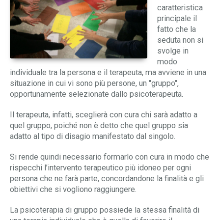
caratteristica
Contatti
Difficoltà relazionali e affettive
principale il
fatto che la
Disturbi di personalità
seduta non si
svolge in
modo
Lutto e perdite affettive
individuale tra la persona e il terapeuta, ma avviene in una
situazione in cui vi sono più persone, un "gruppo",
Dipendenze e nuove dipendenze
opportunamente selezionate dallo psicoterapeuta.
Il terapeuta, infatti, sceglierà con cura chi sarà adatto a
quel gruppo, poiché non è detto che quel gruppo sia
adatto al tipo di disagio manifestato dal singolo.
Si rende quindi necessario formarlo con cura in modo che
rispecchi l’intervento terapeutico più idoneo per ogni
persona che ne farà parte, concordandone la finalità e gli
obiettivi che si vogliono raggiungere.
La psicoterapia di gruppo possiede la stessa finalità di